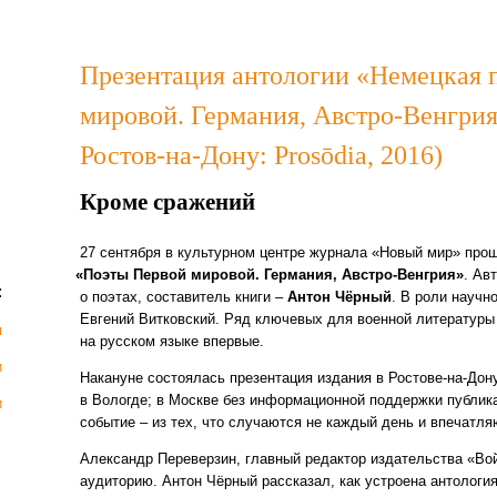
Презентация антологии «Немецкая 
мировой. Германия, Австро-Венгрия
Ростов-на-Дону: Prosōdia, 2016)
Кроме сражений
27 сентября в культурном центре журнала
«Новый
мир» прош
«Поэты
Первой мировой. Германия, Австро-Венгрия»
. Ав
:
о поэтах, составитель книги –
Антон Чёрный
. В роли научн
Евгений Витковский. Ряд ключевых для военной литературы
я
на русском языке впервые.
и
Накануне состоялась презентация издания в Ростове-на-Дон
в Вологде; в Москве без информационной поддержки публик
и
событие – из тех, что случаются не каждый день и впечатля
Александр Переверзин, главный редактор издательства
«Во
аудиторию. Антон Чёрный рассказал, как устроена антологи