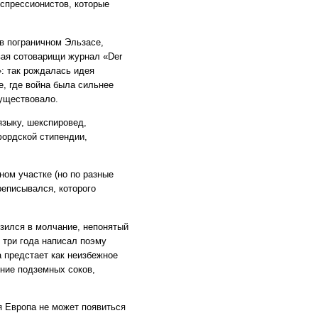
кспрессионистов, которые
в пограничном Эльзасе,
вая сотоварищи журнал
«Der
»: так рождалась идея
, где война была сильнее
существовало.
языку, шекспировед,
ордской стипендии,
ном участке
(но
по разные
реписывался, которого
зился в молчание, непонятый
 три года написал поэму
а предстает как неизбежное
ние подземных соков,
я Европа не может появиться