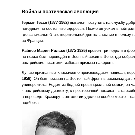
Война и поэтическая эволюция
Герман Гессе
(1877
-1962)
пытался поступить на службу добр
негодным по состоянию здоровья. Позже он уехал в нейтра
где занимался благотворительной деятельностью в пользу 
во Франции.
Райнер Мария Рильке
(1875
-1926)
провёл три недели в фор
но позже был переведён в Военный архив в Вене, где собра
австрийские писатели, избегая призыва на фронт.
Лучше признанных классиков о произошедшем написал, вер
1958)
. Он был призван на Восточный фронт в восемнадцать л
университета. Родом из бедной провинциальной семьи, он ча
к австрийскому диалекту, к просторечной лексике – эта осо
в переводе. Крамеру в антологии уделено особое место – с
подборка.