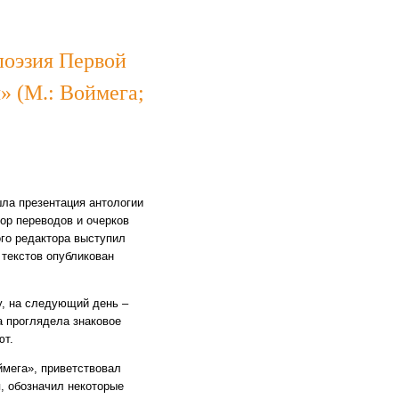
поэзия Первой
» (М.: Воймега;
ла презентация антологии
тор переводов и очерков
ого редактора выступил
 текстов опубликован
у, на следующий день –
а проглядела знаковое
ют.
ймега
», приветствовал
я, обозначил некоторые