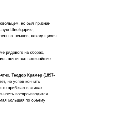
овольцем, но был признан
льную Швейцарию,
пленных немцев, находящихся
ме рядового на сборах,
лись почти все величайшие
оятно,
Теодор Крамер
(1897
-
ет, не успев кончить
сто прибегал в стихах
бенность воспроизводится
амая большая по объему