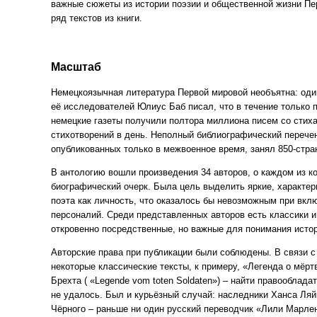
важные сюжеты из истории поэзии и общественной жизни Пе
ряд текстов из книги.
Масштаб
Немецкоязычная литература Первой мировой необъятна: оди
её исследователей Юлиус Баб писал, что в течение только 
немецкие газеты получили полтора миллиона писем со стиха
стихотворений в день. Неполный библиографический перечен
опубликованных только в межвоенное время, занял 850-стра
В антологию вошли произведения 34 авторов, о каждом из к
биографический очерк. Была цель выделить яркие, характер
поэта как личность, что оказалось бы невозможным при вкл
персоналий. Среди представленных авторов есть классики и
откровенно посредственные, но важные для понимания истор
Авторские права при публикации были соблюдены. В связи с 
некоторые классические тексты, к примеру,
«Легенда
о мёрт
Брехта
(
«Legende
vom toten Soldaten») – найти правооблада
не удалось. Был и курьёзный случай: наследники Ханса Ля
Чёрного – раньше ни один русский переводчик
«Лили
Марлен