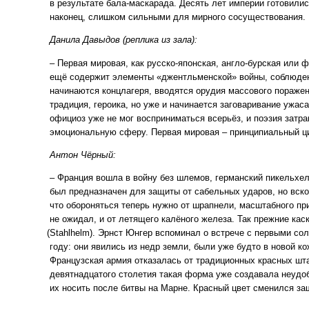
в результате бала-маскарада. Десять лет империи готовили
наконец, слишком сильными для мирного сосуществования.
Данила Давыдов
(реплика
из зала):
– Первая мировая, как русско-японская, англо-бурская или 
ещё содержит элементы
«джентльменской
» войны, соблюде
начинаются концлагеря, вводятся орудия массового пораже
традиция, героика, но уже и начинается заговаривание ужа
официоз уже не мог восприниматься всерьёз, и поэзия затр
эмоциональную сферу. Первая мировая – принципиальный ц
Антон Чёрный:
– Франция вошла в войну без шлемов, германский пикельхе
был предназначен для защиты от сабельных ударов, но вск
что обороняться теперь нужно от шрапнели, масштабного пр
не ожидал, и от летящего калёного железа. Так прежние ка
(Stahlhelm
). Эрнст Юнгер вспоминал о встрече с первыми со
году: они явились из недр земли, были уже будто в новой к
Французская армия отказалась от традиционных красных шта
девятнадцатого столетия такая форма уже создавала неудо
их носить после битвы на Марне. Красный цвет сменился за