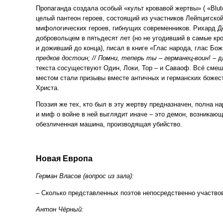
Пропаганда создала особый
«культ
кровавой жертвы»
(
«Blut
целый пантеон героев, состоящий из участников Лейпцигской
мифологических героев, гибнущих современников. Рихард 
добровольцем в пятьдесят лет
(но
не угодивший в самые кр
и доживший до конца), писал в книге
«Глас
народа, глас Бож
предков достоин; // Помни, теперь ты – германец-воин!
– д
текста сосуществуют Один, Локи, Тор – и Саваоф. Всё смеш
местом стали призывы вместе античных и германских божест
Христа.
Поэзия же тех, кто был в эту жертву предназначен, полна н
и миф о войне в ней выглядит иначе – это демон, возникаю
обезличенная машина, производящая убийство.
Новая Европа
Герман Власов
(вопрос
из зала):
– Сколько представленных поэтов непосредственно участво
Антон Чёрный: