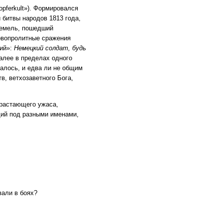
opferkult
»). Формировался
 битвы народов 1813 года,
Демель, пошедший
овопролитные сражения
ий»:
Немецкий солдат, будь
алее в пределах одного
алось, и едва ли не общим
в, ветхозаветного Бога,
арастающего ужаса,
щий под разными именами,
вали в боях?