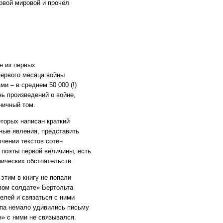
рвой мировой и прочёл
н из первых
первого месяца войны
ми – в среднем 50 000
(
!)
ь произведений о войне,
ничный том.
оторых написан краткий
ные явления, представить
ючении текстов сотен
 поэты первой величины, есть
ических обстоятельств.
этим в книгу не попали
вом солдате» Бертольта
телей и связаться с ними
йпа немало удивились письму
» с ними не связывался.