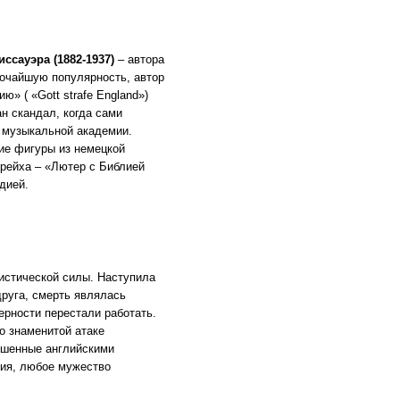
иссауэра
(1882
-1937)
– автора
рочайшую популярность, автор
лию»
(
«Gott
strafe England»)
ан скандал, когда сами
й музыкальной академии.
кие фигуры из немецкой
рейха –
«Лютер
с Библией
дией.
истической силы. Наступила
друга, смерть являлась
рности перестали работать.
о знаменитой атаке
ошенные английскими
ния, любое мужество