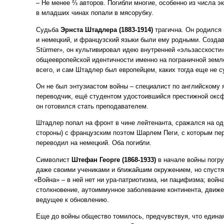
– Не менее ⅔ авторов. Погибли многие, особенно из числа э
в младших чинах попали в мясорубку.
Судьба
Эрнста Штадлера
(1883
-1914)
трагична. Он родился 
и немецкий, и французский языки были ему родными. Созда
Stürmer», он культивировал идею внутренней
«эльзасскости
общеевропейской идентичности именно на пограничной земле
всего, и сам Штадлер был европейцем, каких тогда еще не 
Он не был энтузиастом войны – специалист по английскому 
переводчик, ещё студентом удостоившийся престижной оксф
он готовился стать преподавателем.
Штадлер попал на фронт в чине лейтенанта, сражался на од
стороны) с французским поэтом Шарлем Пеги, с которым пе
переводил на немецкий. Оба погибли.
Символист
Штефан Георге
(1868
-1933)
в начале войны погру
даже своими учениками и ближайшим окружением, но спустя
«Война
» – в ней нет ни ура-патриотизма, ни пацифизма; войн
столкновение, аутоиммунное заболевание континента, движе
ведущее к обновлению.
Еще до войны общество томилось, предчувствуя, что едина