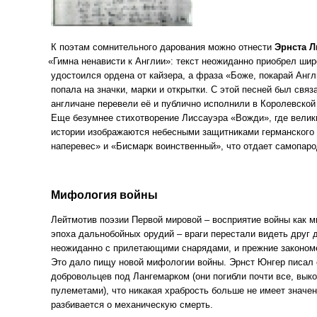
К поэтам сомнительного дарования можно отнести
Эрнста Л
«Гимна
ненависти к Англии»: текст неожиданно приобрел ши
удостоился ордена от кайзера, а фраза
«Боже
, покарай Анг
попала на значки, марки и открытки. С этой песней был связ
англичане перевели её и публично исполнили в Королевско
Еще безумнее стихотворение Лиссауэра
«Вожди
», где вели
истории изображаются небесными защитниками германского 
наперевес» и
«Бисмарк
воинственный», что отдает самопаро
Мифология войны
Лейтмотив поэзии Первой мировой – восприятие войны как м
эпоха дальнобойных орудий – враги перестали видеть друг 
неожиданно с прилетающими снарядами, и прежние закономе
Это дало пищу новой мифологии войны. Эрнст Юнгер писал 
добровольцев под Лангемарком
(они
погибли почти все, вык
пулеметами), что никакая храбрость больше не имеет значе
разбивается о механическую смерть.