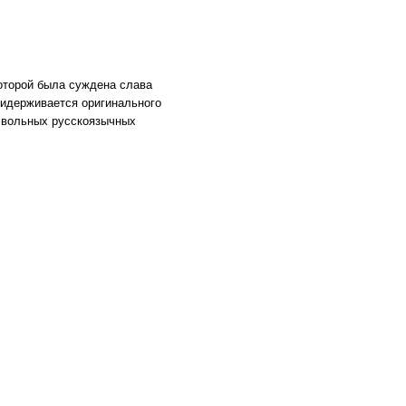
которой была суждена слава
ридерживается оригинального
р вольных русскоязычных