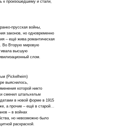
сь к произошедшему и стали,
франко-прусская войны,
ния законов, но одновременно
ния – ещё жива романтическая
са. Во Вторую мировую
агивала высшую
ивилизационный слом.
льм
(Pickelheim
)
оре выяснилось,
именения которой никто
ски сменил штальхельм
лдатами в новой форме в 1915
оже, а прочие – ещё в старой…
нов – в войнах
бства, но невозможно было
щитной раскраской.