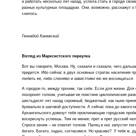
и работать несколько лет назад, успела стать в городе свои
разных культурных площадках. Они, возможно, расскажут о М
снилось.
Геннадий Каневский
Взгляд из Марксистского переулка
Вот вы говорите, Москва. Ну, сказали и сказали, чего дальш
придется. Ибо сейчас в двух основных стратах населения п
любить ее, либо слюняво и завистливо ею же восхищаться.
А городок-то, между прочим, так себе. Если для жизни. Для 
похоронят толком, учитывая ее поистине циклопические раз
шестьдесят лет назад скромный, бюджетный, как ныне приня
буквально в шаговой доступности. А сейчас пока до какого-
Архангельского довезут тебя проклинающие городские пробк
воскреснуть успеешь. Тем не менее, прет и прет русский че
Спроси зачем – не ответит толком. Палец в нос запустит пог
богато. Богато, ладно, согласимся. Но красиво? У тебя ж, д