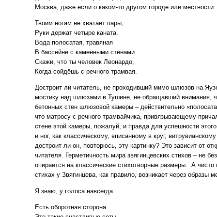
Москва, даже если о каком-то другом городе или местности.
Твоим ногам не хватает пары,
Руки держат четыре каната.
Вода полосатая, травяная
В бассейне с каменными стенами.
Скажи, что ты человек Леонардо,
Когда сойдёшь с речного трамвая.
Достроит ли читатель, не проходивший мимо шлюзов на Яуз
мостику над шлюзами в Тушине, не обращавший внимания, ч
бетонных стен шлюзовой камеры – действительно «полосатая
что матросу с речного трамвайчика, привязывающему причал
стене этой камеры, пожалуй, и правда для успешности этого
и ног, как классическому, вписанному в круг, витрувианском
достроит ли он, повторюсь, эту картинку? Это зависит от от
читателя. Герметичность мира звягинцевских стихов – не бе
опирается на классические стихотворные размеры. А чисто 
стихах у Звягинцева, как правило, возникает через образы м
Я знаю, у голоса навсегда
Есть оборотная сторона.
Это такие счастливые соты,