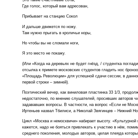
Где голос, который вам адресован,
Прибывает на станцию Сокол
И дальше движется по ножу.
Там нужно прыгать в кроличьи норы,
Но чтобы вы не сломали ноги,
Я это место не покажу.
(Или «Когда на деревьях не будет гнёзд, / студентка поглад
отсылка к примете московских студентов гладить нос бронзо
«Площадь Революции» для успешной сдачи сессии, в данном
первой строки – зимней).
Поэтический вечер, как виниловая пластинка 33 1/3, продол
недостаточно, по мнению слушателей, просивших авторов чи
задававших вопросы. В частности, на вопрос «Если не Москва
Иртеньев назвал Тбилиси, а Николай Звягинцев – Нижний Но
Цикл «Москва и немосквичи» набирает высоту. «Культурной 
кажется, надо не бояться привлекать к участию в нём, поми
среднего поколения, молодых авторов, целая плеяда которы