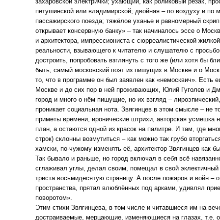
захаровской электрички; ухающий, как роликовый резак, про
петушинской или владимирской; двойная – по воздуху и по 
пассажирского поезда; тяжёлое уханье и равномерный скрип 
открывает консервную банку» – так начиналось эссе о Москв
и архитектора, импрессиониста с сюрреалистической жилкой
реальности, взывающего к читателю и слушателю с просьбо
достроить, попробовать взглянуть с того же (или хотя бы бли
быть, самый московский поэт из пишущих в Москве и о Моск
то, что в программе он был заявлен как «немосквич». Есть е
Москве и до сих пор в ней проживающих, Юлий Гуголев и Д
город и много о нём пишущие, но их взгляд – лироэпический,
проникает социальная нота. Звягинцев в этом смысле – не т
приметы времени, иронические штрихи, авторская усмешка н
план, а остаются одной из красок на палитре. И там, где мн
строк) склонны возмутиться – как можно так грубо вторгаться
хамски, по-чужому изменять её, архитектор Звягинцев как бы
Так бывало и раньше, но город включал в себя всё навязанн
сглаживал углы, делал своим, помещал в свой эклектичный 
триста восьмидесятую страницу. А после пожаров и войн – 
пространства, прятал влюблённых под арками, удивлял при
поворотом».
Этим стихи Звягинцева, в том числе и читавшиеся им на веч
достраиваемые, мерцающие, изменяющиеся на глазах, т.е. о