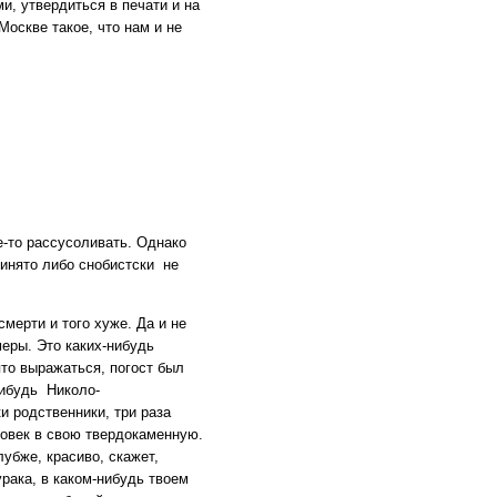
ми, утвердиться в печати и на
оскве такое, что нам и не
е-то рассусоливать. Однако
ринято либо снобистски не
смерти и того хуже. Да и не
меры. Это каких-нибудь
то выражаться, погост был
нибудь Николо-
и родственники, три раза
ловек в свою твердокаменную.
лубже, красиво, скажет,
урака, в каком-нибудь твоем