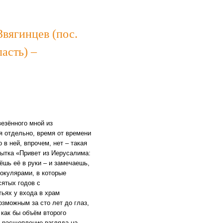
вягинцев (пос.
асть) –
везённого мной из
я отдельно, время от времени
в ней, впрочем, нет – такая
рытка «Привет из Иерусалима:
ёшь её в руки – и замечаешь,
 окулярами, в которые
сятых годов с
ьях у входа в храм
озможным за сто лет до глаз,
 как бы объём второго
– расщепление взгляда на