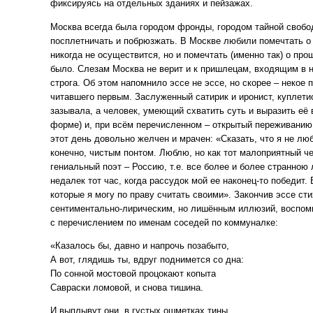
фиксируясь на отдельных зданиях и пейзажах.
Москва всегда была городом фронды, городом тайной свобо
посплетничать и побрюзжать. В Москве любили помечтать о
никогда не осуществится, но и помечтать (именно так) о про
было. Слезам Москва не верит и к пришлецам, входящим в н
строга. Об этом напомнило эссе не эссе, но скорее – некое 
читавшего первым. Заслуженный сатирик и иронист, куплетист
зазывала, а человек, умеющий схватить суть и выразить её
форме) и, при всём перечисленном – открытый переживанию
этот день довольно желчен и мрачен: «Сказать, что я не лю
конечно, чистым понтом. Люблю, но как тот малоприятный че
гениальный поэт – Россию, т.е. все более и более странною
недалек тот час, когда рассудок мой ее наконец-то победит.
которые я могу по праву считать своими». Закончив эссе ст
сентиментально-лирическим, но лишённым иллюзий, воспоми
с перечислением по именам соседей по коммуналке:
«Казалось бы, давно и напрочь позабыто,
А вот, глядишь ты, вдруг поднимется со дна:
По сонной мостовой процокают копыта
Савраски ломовой, и снова тишина.
И выплывут они, в густых ошметках тины,