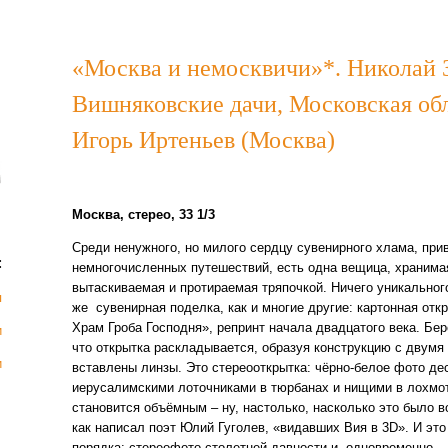
«Москва и немосквичи»*. Николай З
Вишняковские дачи, Московская обл
Игорь Иртеньев (Москва)
Москва, стерео, 33 1/3
Среди ненужного, но милого сердцу сувенирного хлама, при
:
немногочисленных путешествий, есть одна вещица, хранима
вытаскиваемая и протираемая тряпочкой. Ничего уникального 
я
же сувенирная поделка, как и многие другие: картонная отк
Храм Гроба Господня», репринт начала двадцатого века. Бер
и
что открытка раскладывается, образуя конструкцию с двумя
и
вставлены линзы. Это стереооткрытка: чёрно-белое фото де
иерусалимскими лоточниками в тюрбанах и нищими в лохмот
становится объёмным – ну, настолько, насколько это было в
как написал поэт Юлий Гуголев, «видавших Вия в 3D». И это
порядка: стереофото столетней давности и, одновременно 