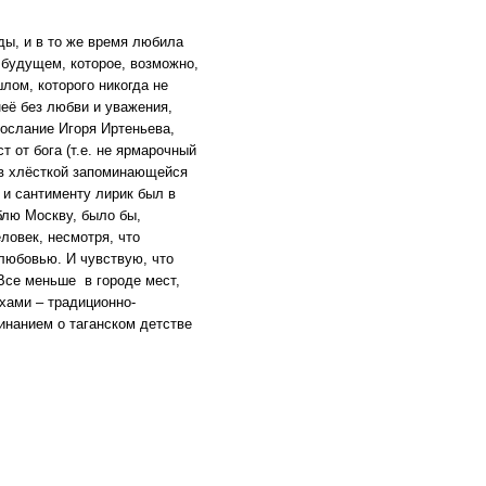
ды, и в то же время любила
 будущем, которое, возможно,
шлом, которого никогда не
её без любви и уважения,
послание Игоря Иртеньева,
 от бога (т.е. не ярмарочный
 в хлёсткой запоминающейся
 и сантименту лирик был в
блю Москву, было бы,
ловек, несмотря, что
 любовью. И чувствую, что
 Все меньше в городе мест,
ихами – традиционно-
нанием о таганском детстве