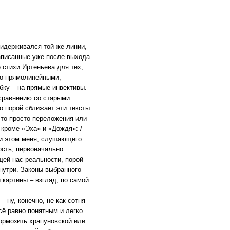
ридерживался той же линии,
написанные уже после выхода
 стихи Иртеньева для тех,
ько прямолинейными,
бку – на прямые инвективы.
 сравнению со старыми
о порой сближает эти тексты
это просто переложения или
 кроме «Эха» и «Дождя»: /
При этом меня, слушающего
ость, первоначально
ей нас реальности, порой
нутри. Законы выбранного
 картины – взгляд, по самой
 ну, конечно, не как сотня
сё равно понятным и легко
ормозить храпуновской или