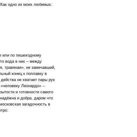
 Как одно из моих любимых:
е или по пешеходному
то вода в них – между
, травяная», не замечавший,
ьный конец к поплавку в
 действа не хватает пары рук
у «человеку Леонардо» –
крытости и готовности самого
знадёжна и добра, даром что
московская загадочность в
етро: