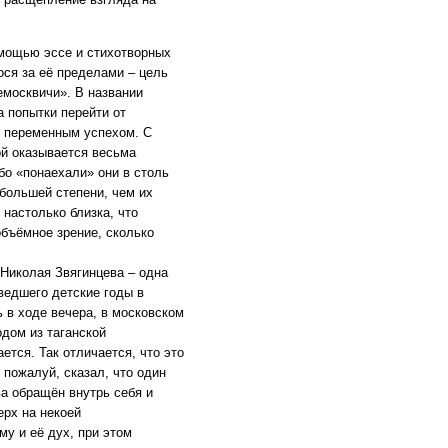
омощью эссе и стихотворных
ося за её пределами – цель
емосквичи». В названии
а попытки перейти от
 с переменным успехом. С
ой оказывается весьма
бо «понаехали» они в столь
 большей степени, чем их
 настолько близка, что
объёмное зрение, сколько
 Николая Звягинцева – одна
ведшего детские годы в
 в ходе вечера, в московском
одом из таганской
ется. Так отличается, что это
 пожалуй, сказал, что один
а обращён внутрь себя и
ерх на некоей
му и её дух, при этом