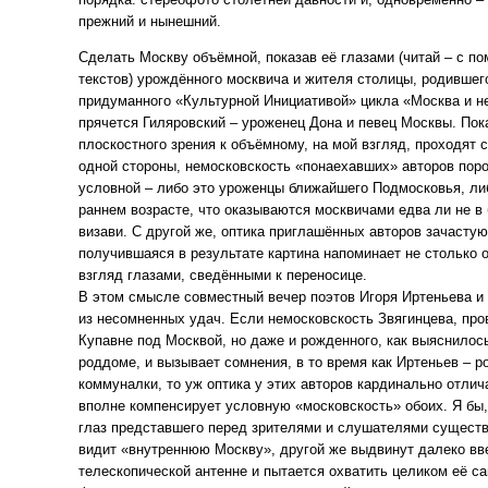
прежний и нынешний.
Сделать Москву объёмной, показав её глазами (читай – с п
текстов) урождённого москвича и жителя столицы, родившег
придуманного «Культурной Инициативой» цикла «Москва и н
прячется Гиляровский – уроженец Дона и певец Москвы. Пок
плоскостного зрения к объёмному, на мой взгляд, проходят
одной стороны, немосковскость «понаехавших» авторов пор
условной – либо это уроженцы ближайшего Подмосковья, ли
раннем возрасте, что оказываются москвичами едва ли не в
визави. С другой же, оптика приглашённых авторов зачастую
получившаяся в результате картина напоминает не столько 
взгляд глазами, сведёнными к переносице.
В этом смысле совместный вечер поэтов Игоря Иртеньева и
из несомненных удач. Если немосковскость Звягинцева, про
Купавне под Москвой, но даже и рожденного, как выяснилось
роддоме, и вызывает сомнения, в то время как Иртеньев – р
коммуналки, то уж оптика у этих авторов кардинально отлича
вполне компенсирует условную «московскость» обоих. Я бы,
глаз представшего перед зрителями и слушателями существ
видит «внутреннюю Москву», другой же выдвинут далеко вв
телескопической антенне и пытается охватить целиком её са