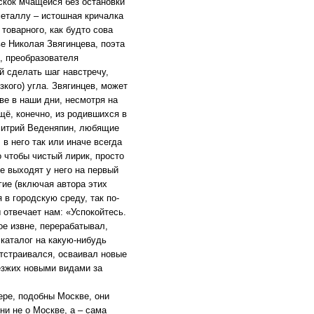
скок мчащейся без остановки
металлу – истошная кричалка
товарного, как будто сова
е Николая Звягинцева, поэта
, преобразователя
й сделать шаг навстречу,
зкого) угла. Звягинцев, может
ве в наши дни, несмотря на
щё, конечно, из родившихся в
митрий Веденяпин, любящие
 в него так или иначе всегда
о чтобы чистый лирик, просто
е выходят у него на первый
огие (включая автора этих
 в городскую среду, так по-
 отвечает нам: «Успокойтесь.
ое извне, перерабатывал,
каталог на какую-нибудь
отстраивался, осваивал новые
езжих новыми видами за
ере, подобны Москве, они
ни не о Москве, а – сама