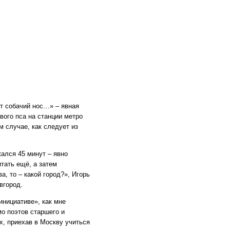
ит собачий нос…» – явная
вого пса на станции метро
 случае, как следует из
жался 45 минут – явно
тать ещё, а затем
, то – какой город?», Игорь
вгород.
инициативе», как мне
мо поэтов старшего и
х, приехав в Москву учиться