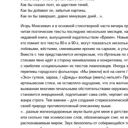
Как бы сказал поэт, из царствия теней,
Как бы добавил он, забытые картины,
Как он бы завершил, давно минувших дней…»,
Игорь Моисеевич и в основной стихотворной части вечера п
читая поэтические тексты последних нескольких месяцев, 
недавней книги, выпущенной издательством «Время». Новые
кто помнит его тексты 80-х и 90-х, могут показаться нескол
лобовыми, жёсткими, сменившими иронию на сарказм, а улы
Вместе с тем представляется интересным, что Иртеньев по
стихами явно идёт в сторону минимализма и конкретизма, чт
с наиболее «социальными» из текстов лианозовцев. Иногда 
перепевы городского фольклора: «Мы (имели) всё на свете /
«Эхо» гулкое, зараза, / «Дождь» вообще (иметь) нельзя!» 
иртеньевские стихи, не оставляло ощущение, что эта желчн
вызванная многими печальными обстоятельствами окружающ
становится инерционной, подпитывает сама себя, черпает из
жанра строги. Тем важнее – для создания стереоскопической
своей природе противоположный описанному выше.
«…разные железнодорожные звуки были для меня в детстве –
или сколько там эскимосских слов, обозначающих снег, но в
распознаваемым миром. Звук бензопилы от собирающейся т